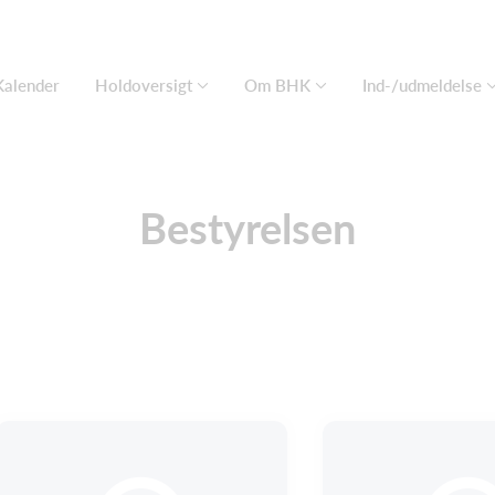
Kalender
Holdoversigt
Om BHK
Ind-/udmeldelse
Bestyrelsen