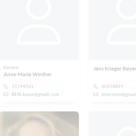
Kasserer
Jens Krieger Røye
Anne-Marie Winther
51594561
60934891
BHK.kasse@gmail.com
jensroyen@gmai