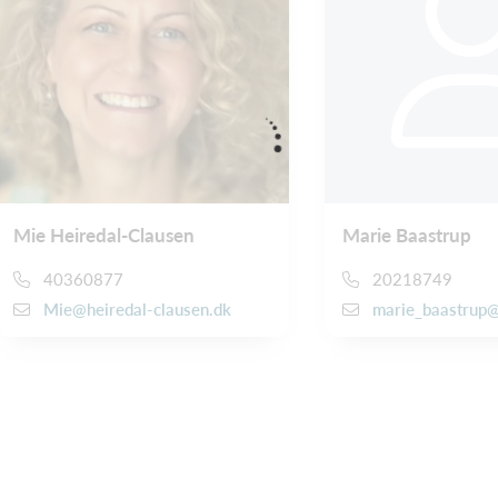
Mie Heiredal-Clausen
Marie Baastrup
40360877
20218749
Mie@heiredal-clausen.dk
marie_baastrup