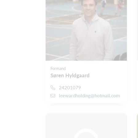
Formand
Søren Hyldgaard
24201079
leewardholding@hotmail.com