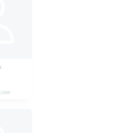
n
l.com