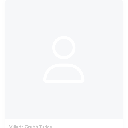
Villads Grubb Turley