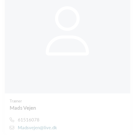
Træner
Mads Vejen
61516078
Madsvejen@live.dk