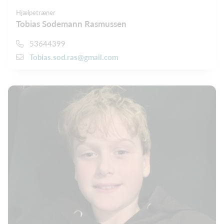
Hjælpetræner
Tobias Sodemann Rasmussen
53644399
Tobias.sod.ras@gmail.com